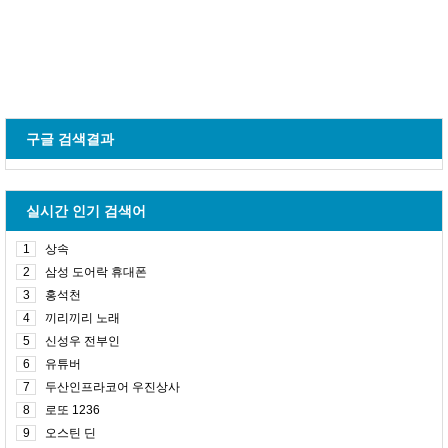
구글 검색결과
실시간 인기 검색어
1
상속
2
삼성 도어락 휴대폰
3
홍석천
4
끼리끼리 노래
5
신성우 전부인
6
유튜버
7
두산인프라코어 우진상사
8
로또 1236
9
오스틴 딘