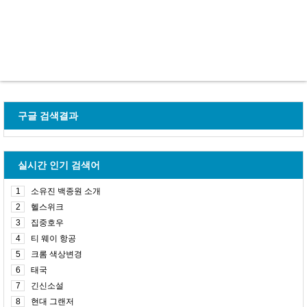
구글 검색결과
실시간 인기 검색어
1
소유진 백종원 소개
2
헬스위크
3
집중호우
4
티 웨이 항공
5
크롬 색상변경
6
태국
7
긴신소설
8
현대 그랜저