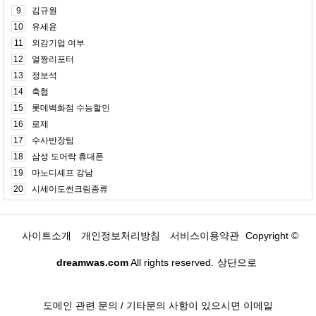
9
김규원
10
유세윤
11
외감기업 여부
12
얼짱리포터
13
정보석
14
축협
15
롯데백화점 수능할인
16
로제
17
수사반장팀
18
삼성 도어락 휴대폰
19
마노디셰프 강남
20
시세이도썬크림종류
사이트소개
개인정보처리방침
서비스이용약관
Copyright ©
dreamwas.com
All rights reserved.
상단으로
도메인 관련 문의 / 기타문의 사항이 있으시면 이메일